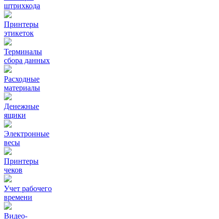
штрихкода
Принтеры
этикеток
Терминалы
сбора данных
Расходные
материалы
Денежные
ящики
Электронные
весы
Принтеры
чеков
Учет рабочего
времени
Видео‑