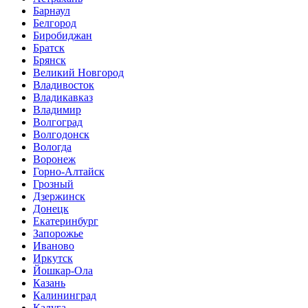
Барнаул
Белгород
Биробиджан
Братск
Брянск
Великий Новгород
Владивосток
Владикавказ
Владимир
Волгоград
Волгодонск
Вологда
Воронеж
Горно-Алтайск
Грозный
Дзержинск
Донецк
Екатеринбург
Запорожье
Иваново
Иркутск
Йошкар-Ола
Казань
Калининград
Калуга