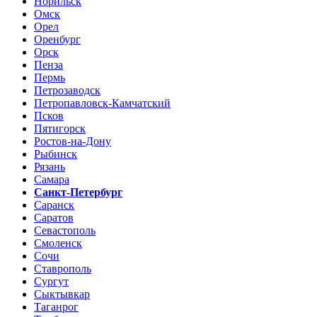
Норильск
Омск
Орел
Оренбург
Орск
Пенза
Пермь
Петрозаводск
Петропавловск-Камчатский
Псков
Пятигорск
Ростов-на-Дону
Рыбинск
Рязань
Самара
Санкт-Петербург
Саранск
Саратов
Севастополь
Смоленск
Сочи
Ставрополь
Сургут
Сыктывкар
Таганрог