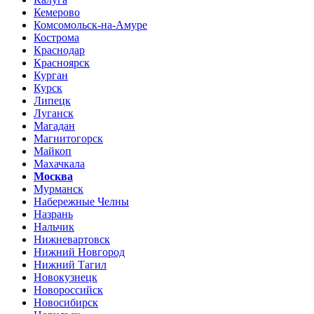
Кемерово
Комсомольск-на-Амуре
Кострома
Краснодар
Красноярск
Курган
Курск
Липецк
Луганск
Магадан
Магнитогорск
Майкоп
Махачкала
Москва
Мурманск
Набережные Челны
Назрань
Нальчик
Нижневартовск
Нижний Новгород
Нижний Тагил
Новокузнецк
Новороссийск
Новосибирск