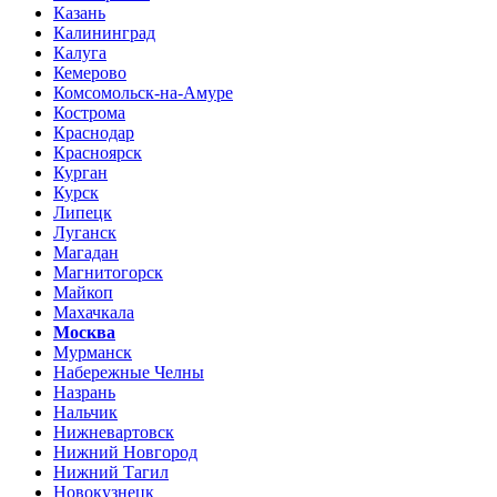
Казань
Калининград
Калуга
Кемерово
Комсомольск-на-Амуре
Кострома
Краснодар
Красноярск
Курган
Курск
Липецк
Луганск
Магадан
Магнитогорск
Майкоп
Махачкала
Москва
Мурманск
Набережные Челны
Назрань
Нальчик
Нижневартовск
Нижний Новгород
Нижний Тагил
Новокузнецк