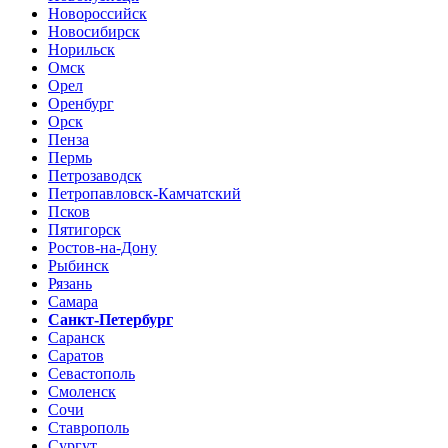
Новороссийск
Новосибирск
Норильск
Омск
Орел
Оренбург
Орск
Пенза
Пермь
Петрозаводск
Петропавловск-Камчатский
Псков
Пятигорск
Ростов-на-Дону
Рыбинск
Рязань
Самара
Санкт-Петербург
Саранск
Саратов
Севастополь
Смоленск
Сочи
Ставрополь
Сургут