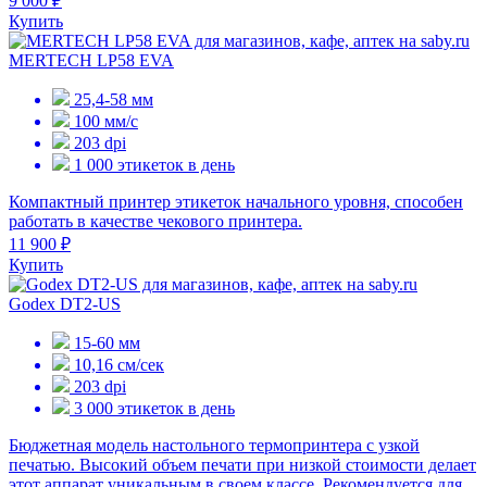
9 000 ₽
Купить
MERTECH LP58 EVA
25,4-58 мм
100 мм/с
203 dpi
1 000 этикеток в день
Компактный принтер этикеток начального уровня, способен
работать в качестве чекового принтера.
11 900 ₽
Купить
Godex DT2-US
15-60 мм
10,16 см/сек
203 dpi
3 000 этикеток в день
Бюджетная модель настольного термопринтера с узкой
печатью. Высокий объем печати при низкой стоимости делает
этот аппарат уникальным в своем классе. Рекомендуется для