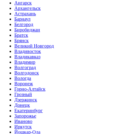
Ангарск
Архангельск
Астрахань
Барнаул
Белгород
Биробиджан
Братск
Брянск
Великий Новгород
Владивосток
Владикавказ
Владимир
Волгоград
Волгодонск
Вологда
Воронеж
Горно-Алтайск
Грозный
Дзержинск
Донецк
Екатеринбург
Запорожье
Иваново
Иркутск
Йошкар-Ола