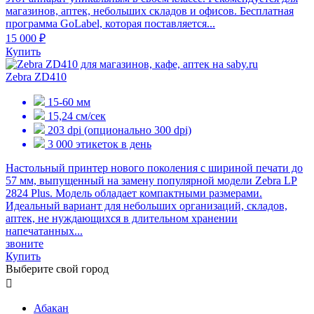
магазинов, аптек, небольших складов и офисов. Бесплатная
программа GoLabel, которая поставляется...
15 000 ₽
Купить
Zebra ZD410
15-60 мм
15,24 см/сек
203 dpi (опционально 300 dpi)
3 000 этикеток в день
Настольный принтер нового поколения с шириной печати до
57 мм, выпущенный на замену популярной модели Zebra LP
2824 Plus. Модель обладает компактными размерами.
Идеальный вариант для небольших организаций, складов,
аптек, не нуждающихся в длительном хранении
напечатанных...
звоните
Купить
Выберите свой город

Абакан