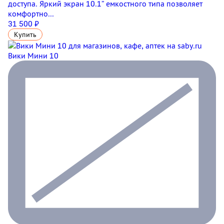
доступа. Яркий экран 10.1” емкостного типа позволяет
комфортно...
31 500 ₽
Купить
Вики Мини 10