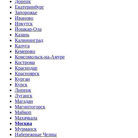
Донецк
Екатеринбург
Запорожье
Иваново
Иркутск
Йошкар-Ола
Казань
Калининград
Калуга
Кемерово
Комсомольск-на-Амуре
Кострома
Краснодар
Красноярск
Курган
Курск
Липецк
Луганск
Магадан
Магнитогорск
Майкоп
Махачкала
Москва
Мурманск
Набережные Челны