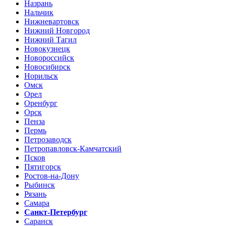
Назрань
Нальчик
Нижневартовск
Нижний Новгород
Нижний Тагил
Новокузнецк
Новороссийск
Новосибирск
Норильск
Омск
Орел
Оренбург
Орск
Пенза
Пермь
Петрозаводск
Петропавловск-Камчатский
Псков
Пятигорск
Ростов-на-Дону
Рыбинск
Рязань
Самара
Санкт-Петербург
Саранск