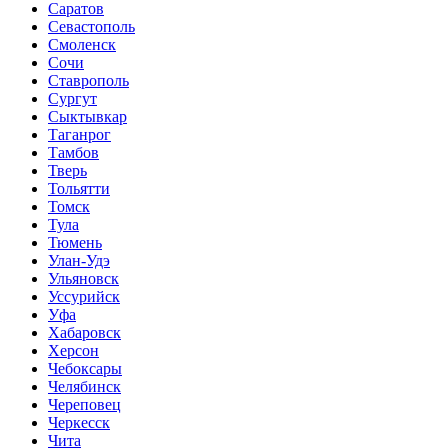
Саратов
Севастополь
Смоленск
Сочи
Ставрополь
Сургут
Сыктывкар
Таганрог
Тамбов
Тверь
Тольятти
Томск
Тула
Тюмень
Улан-Удэ
Ульяновск
Уссурийск
Уфа
Хабаровск
Херсон
Чебоксары
Челябинск
Череповец
Черкесск
Чита