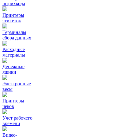
штрихкода
Принтеры
этикеток
Терминалы
сбора данных
Расходные
материалы
Денежные
ящики
Электронные
весы
Принтеры
чеков
Учет рабочего
времени
Видео‑