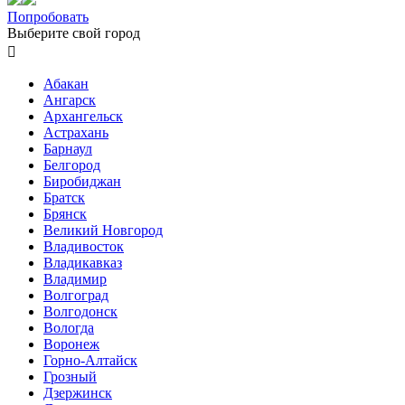
Попробовать
Выберите свой город

Абакан
Ангарск
Архангельск
Астрахань
Барнаул
Белгород
Биробиджан
Братск
Брянск
Великий Новгород
Владивосток
Владикавказ
Владимир
Волгоград
Волгодонск
Вологда
Воронеж
Горно-Алтайск
Грозный
Дзержинск