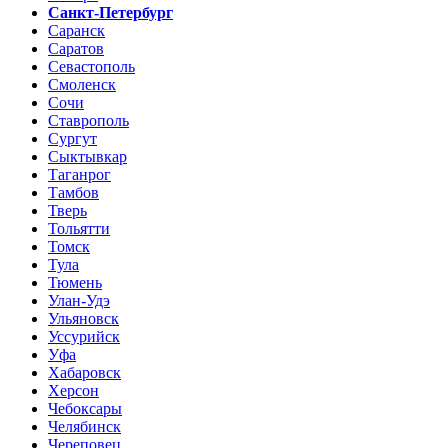
Санкт-Петербург
Саранск
Саратов
Севастополь
Смоленск
Сочи
Ставрополь
Сургут
Сыктывкар
Таганрог
Тамбов
Тверь
Тольятти
Томск
Тула
Тюмень
Улан-Удэ
Ульяновск
Уссурийск
Уфа
Хабаровск
Херсон
Чебоксары
Челябинск
Череповец