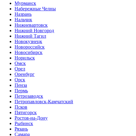
Мурманск
Набережные Челны
Назрань
Нальчик
Нижневартовск
Нижний Новгород
Нижний Тагил
Новокузнецк
Новороссийск
Новосибирск
Норильск
Омск
Орел
Оренбург
Орск
Пенза
Пермь
Петрозаводск
Петропавловск-Камчатский
Псков
Пятигорск
Ростов-на-Дону
Рыбинск
Рязань
Самара