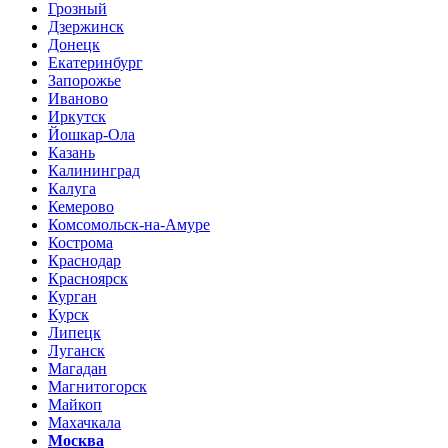
Грозный
Дзержинск
Донецк
Екатеринбург
Запорожье
Иваново
Иркутск
Йошкар-Ола
Казань
Калининград
Калуга
Кемерово
Комсомольск-на-Амуре
Кострома
Краснодар
Красноярск
Курган
Курск
Липецк
Луганск
Магадан
Магнитогорск
Майкоп
Махачкала
Москва