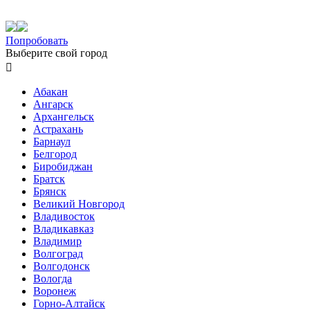
Попробовать
Выберите свой город

Абакан
Ангарск
Архангельск
Астрахань
Барнаул
Белгород
Биробиджан
Братск
Брянск
Великий Новгород
Владивосток
Владикавказ
Владимир
Волгоград
Волгодонск
Вологда
Воронеж
Горно-Алтайск