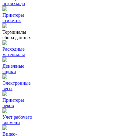
штрихкода
Принтеры
этикеток
Терминалы
сбора данных
Расходные
материалы
Денежные
ящики
Электронные
весы
Принтеры
чеков
Учет рабочего
времени
Видео‑