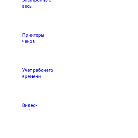
весы
Принтеры
чеков
Учет рабочего
времени
Видео‑
наблюдение
Выберите свой город

Абакан
Ангарск