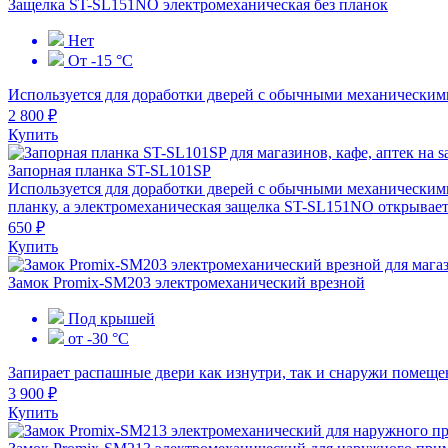
Защелка ST-SL151NO электромеханическая без планок
Нет
От -15 °C
Используется для доработки дверей с обычными механическим
2 800 ₽
Купить
Запорная планка ST-SL101SP
Используется для доработки дверей с обычными механическим
планку, а электромеханическая защелка ST-SL151NO открывает
650 ₽
Купить
Замок Promix-SM203 электромеханический врезной
Под крышей
от -30 °C
Запирает распашные двери как изнутри, так и снаружи помеще
3 900 ₽
Купить