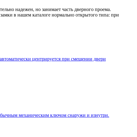
льно надежен, но занимает часть дверного проема.
 замки в нашем каталоге нормально открытого типа: при
ь автоматически центрируется при смещении двери
и обычным механическим ключом снаружи и изнутри.