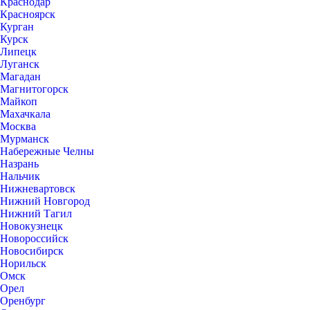
Краснодар
Красноярск
Курган
Курск
Липецк
Луганск
Магадан
Магнитогорск
Майкоп
Махачкала
Москва
Мурманск
Набережные Челны
Назрань
Нальчик
Нижневартовск
Нижний Новгород
Нижний Тагил
Новокузнецк
Новороссийск
Новосибирск
Норильск
Омск
Орел
Оренбург