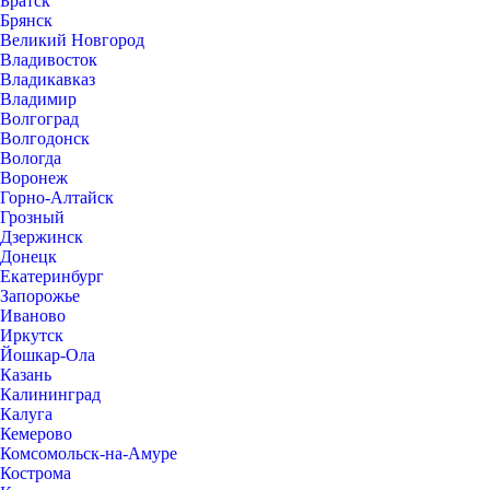
Братск
Брянск
Великий Новгород
Владивосток
Владикавказ
Владимир
Волгоград
Волгодонск
Вологда
Воронеж
Горно-Алтайск
Грозный
Дзержинск
Донецк
Екатеринбург
Запорожье
Иваново
Иркутск
Йошкар-Ола
Казань
Калининград
Калуга
Кемерово
Комсомольск-на-Амуре
Кострома