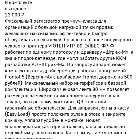
В комплекте
выгоднее
23 000 ₽
Фискальный регистратор премиум-класса для
организаций с большой нагрузкой точки продаж,
желающих максимально эффективно и быстро
обслуживать покупателей. Создан на основе популярного
чекового принтера VIOTEH VTP-80. ЭЛВЕС-ФР-Ф
работает по единому протоколу и драйверу «Штрих-М», а
значит подойдет везде, где могут работать другие ККМ
разработки АО «Штрих-М». По запросу аппарат может
комплектоваться драйвером для работы с программой
Frontol 5 (Версия «А» с драйвером Frontol дороже на 500
рублей). Максимальный набор интерфейсов в базовой
комплектации. Широкая чековая лента 80 мм позволяет
размещать на чеке не только номенклатуру и состав
товара, но и рекламу, логотипы, QR-коды или
гарантийные обязательства. Для заправки ленты в кассу
(Easy Load) просто положите рулон в отсек и закройте
крышку. Аппарат удобен в монтаже: может
устанавливаться как горизонтально, так и вертикально
под любым углом наклона. Касса выпускается только в
черном цвете корпуса.