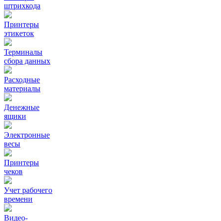
штрихкода
Принтеры
этикеток
Терминалы
сбора данных
Расходные
материалы
Денежные
ящики
Электронные
весы
Принтеры
чеков
Учет рабочего
времени
Видео‑