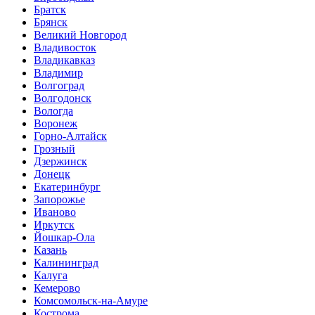
Братск
Брянск
Великий Новгород
Владивосток
Владикавказ
Владимир
Волгоград
Волгодонск
Вологда
Воронеж
Горно-Алтайск
Грозный
Дзержинск
Донецк
Екатеринбург
Запорожье
Иваново
Иркутск
Йошкар-Ола
Казань
Калининград
Калуга
Кемерово
Комсомольск-на-Амуре
Кострома