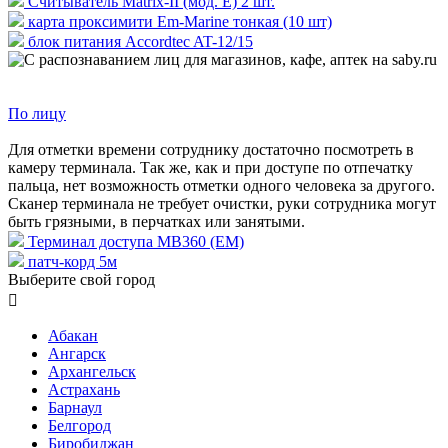
Считыватель Matrix-II (мод. Е) 2 шт.
карта проксимити Em-Marine тонкая (10 шт)
блок питания Accordtec AT-12/15
По лицу
Для отметки времени сотруднику достаточно посмотреть в
камеру терминала. Так же, как и при доступе по отпечатку
пальца, нет возможность отметки одного человека за другого.
Сканер терминала не требует очистки, руки сотрудника могут
быть грязными, в перчатках или занятыми.
Терминал доступа MB360 (EM)
патч-корд 5м
Выберите свой город

Абакан
Ангарск
Архангельск
Астрахань
Барнаул
Белгород
Биробиджан