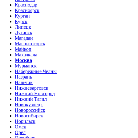
Краснодар
Красноярск
Курган
Курск
Липецк
Луганск
Магадан
Магнитогорск
Майкоп
Махачкала
Москва
Мурманск
Набережные Челны
Назрань
Нальчик
Нижневартовск
Нижний Новгород
Нижний Тагил
Новокузнецк
Новороссийск
Новосибирск
Норильск
Омск
Орел
Оренбург