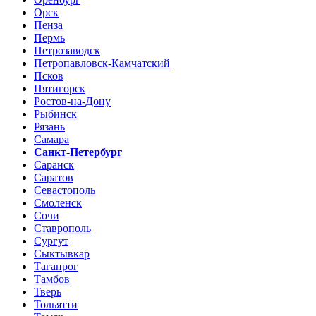
Орск
Пенза
Пермь
Петрозаводск
Петропавловск-Камчатский
Псков
Пятигорск
Ростов-на-Дону
Рыбинск
Рязань
Самара
Санкт-Петербург
Саранск
Саратов
Севастополь
Смоленск
Сочи
Ставрополь
Сургут
Сыктывкар
Таганрог
Тамбов
Тверь
Тольятти