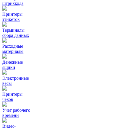
штрихкода
Принтеры
этикеток
Терминалы
сбора данных
Расходные
материалы
Денежные
ящики
Электронные
весы
Принтеры
чеков
Учет рабочего
времени
Видео‑