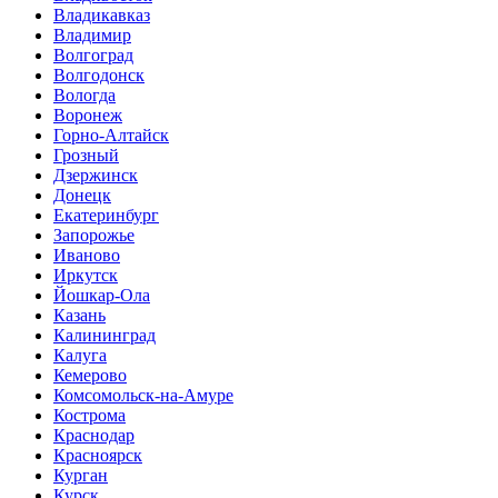
Владикавказ
Владимир
Волгоград
Волгодонск
Вологда
Воронеж
Горно-Алтайск
Грозный
Дзержинск
Донецк
Екатеринбург
Запорожье
Иваново
Иркутск
Йошкар-Ола
Казань
Калининград
Калуга
Кемерово
Комсомольск-на-Амуре
Кострома
Краснодар
Красноярск
Курган
Курск