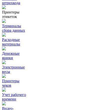
штрихкода
Принтеры
этикеток
Терминалы
сбора данных
Расходные
материалы
Денежные
ящики
Электронные
весы
Принтеры
чеков
Учет рабочего
времени
Видео‑