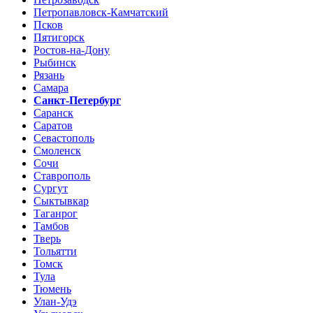
Петропавловск-Камчатский
Псков
Пятигорск
Ростов-на-Дону
Рыбинск
Рязань
Самара
Санкт-Петербург
Саранск
Саратов
Севастополь
Смоленск
Сочи
Ставрополь
Сургут
Сыктывкар
Таганрог
Тамбов
Тверь
Тольятти
Томск
Тула
Тюмень
Улан-Удэ