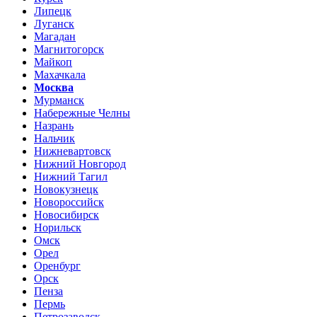
Липецк
Луганск
Магадан
Магнитогорск
Майкоп
Махачкала
Москва
Мурманск
Набережные Челны
Назрань
Нальчик
Нижневартовск
Нижний Новгород
Нижний Тагил
Новокузнецк
Новороссийск
Новосибирск
Норильск
Омск
Орел
Оренбург
Орск
Пенза
Пермь
Петрозаводск