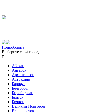
Попробовать
Выберите свой город

Абакан
Ангарск
Архангельск
Астрахань
Барнаул
Белгород
Биробиджан
Братск
Брянск
Великий Новгород
Владивосток