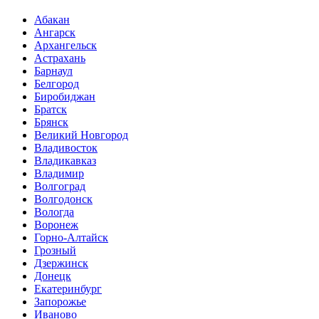
Абакан
Ангарск
Архангельск
Астрахань
Барнаул
Белгород
Биробиджан
Братск
Брянск
Великий Новгород
Владивосток
Владикавказ
Владимир
Волгоград
Волгодонск
Вологда
Воронеж
Горно-Алтайск
Грозный
Дзержинск
Донецк
Екатеринбург
Запорожье
Иваново