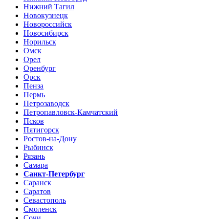
Нижний Тагил
Новокузнецк
Новороссийск
Новосибирск
Норильск
Омск
Орел
Оренбург
Орск
Пенза
Пермь
Петрозаводск
Петропавловск-Камчатский
Псков
Пятигорск
Ростов-на-Дону
Рыбинск
Рязань
Самара
Санкт-Петербург
Саранск
Саратов
Севастополь
Смоленск
Сочи