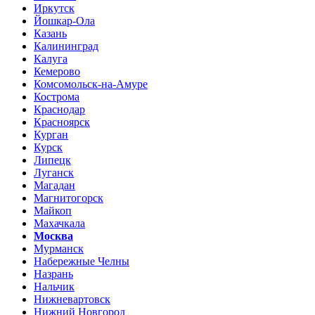
Иркутск
Йошкар-Ола
Казань
Калининград
Калуга
Кемерово
Комсомольск-на-Амуре
Кострома
Краснодар
Красноярск
Курган
Курск
Липецк
Луганск
Магадан
Магнитогорск
Майкоп
Махачкала
Москва
Мурманск
Набережные Челны
Назрань
Нальчик
Нижневартовск
Нижний Новгород