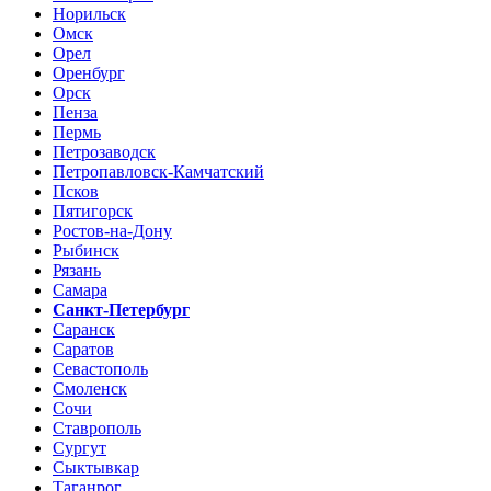
Норильск
Омск
Орел
Оренбург
Орск
Пенза
Пермь
Петрозаводск
Петропавловск-Камчатский
Псков
Пятигорск
Ростов-на-Дону
Рыбинск
Рязань
Самара
Санкт-Петербург
Саранск
Саратов
Севастополь
Смоленск
Сочи
Ставрополь
Сургут
Сыктывкар
Таганрог