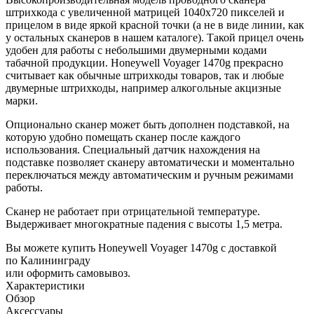
штрихкода с увеличенной матрицей 1040x720 пикселей и
прицелом в виде яркой красной точки (а не в виде линии, как
у остальных сканеров в нашем каталоге). Такой прицел очень
удобен для работы с небольшими двумерными кодами
табачной продукции. Honeywell Voyager 1470g прекрасно
считывает как обычные штрихкоды товаров, так и любые
двумерные штрихкоды, например алкогольные акцизные
марки.
Опционально сканер может быть дополнен
подставкой
, на
которую удобно помещать сканер после каждого
использования. Специальный датчик нахождения на
подставке позволяет сканеру автоматически и моментально
переключаться между автоматическим и ручным режимами
работы.
Сканер не работает при отрицательной температуре.
Выдерживает многократные падения с высоты 1,5 метра.
Вы можете купить Honeywell Voyager 1470g с доставкой
по Калининграду
или оформить самовывоз.
Характеристики
Обзор
Аксессуары