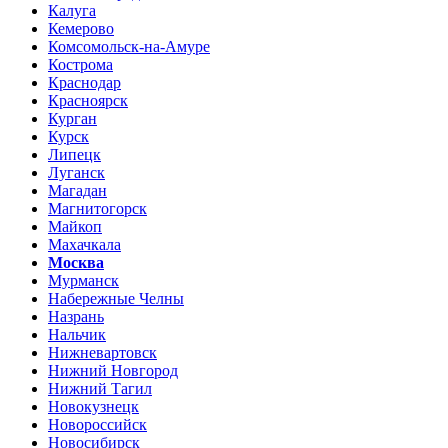
Калуга
Кемерово
Комсомольск-на-Амуре
Кострома
Краснодар
Красноярск
Курган
Курск
Липецк
Луганск
Магадан
Магнитогорск
Майкоп
Махачкала
Москва
Мурманск
Набережные Челны
Назрань
Нальчик
Нижневартовск
Нижний Новгород
Нижний Тагил
Новокузнецк
Новороссийск
Новосибирск