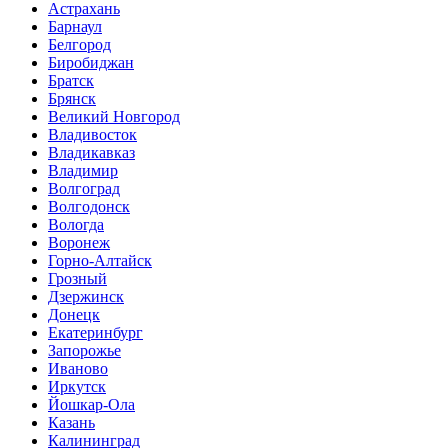
Астрахань
Барнаул
Белгород
Биробиджан
Братск
Брянск
Великий Новгород
Владивосток
Владикавказ
Владимир
Волгоград
Волгодонск
Вологда
Воронеж
Горно-Алтайск
Грозный
Дзержинск
Донецк
Екатеринбург
Запорожье
Иваново
Иркутск
Йошкар-Ола
Казань
Калининград