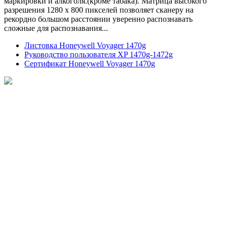
маркировки и алкоголя.(кроме табака). Матрица высокого
разрешения 1280 x 800 пикселей позволяет сканеру на
рекордно большом расстоянии уверенно распознавать
сложные для распознавания...
Листовка Honeywell Voyager 1470g
Руководство пользователя XP 1470g-1472g
Сертификат Honeywell Voyager 1470g