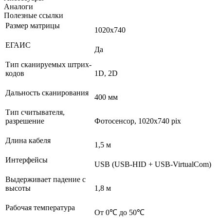
Аналоги
Полезные ссылки
Размер матрицы
1020x740
ЕГАИС
Да
Тип сканируемых штрих-
кодов
1D, 2D
Дальность сканирования
400 мм
Тип считывателя,
разрешение
Фотосенсор, 1020x740 pix
Длина кабеля
1,5 м
Интерфейсы
USB (USB-HID + USB-VirtualCom)
Выдерживает падение с
высоты
1,8 м
Рабочая температура
От 0℃ до 50℃