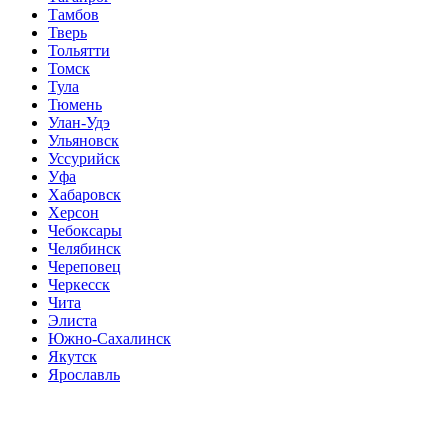
Тамбов
Тверь
Тольятти
Томск
Тула
Тюмень
Улан-Удэ
Ульяновск
Уссурийск
Уфа
Хабаровск
Херсон
Чебоксары
Челябинск
Череповец
Черкесск
Чита
Элиста
Южно-Сахалинск
Якутск
Ярославль