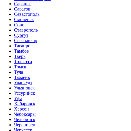
Саранск
Саратов
Севастополь
Смоленск
Сочи
Ставрополь
Сургут
Сыктывкар
Таганрог
Тамбов
Тверь
Тольятти
Томск
Тула
Тюмень
Улан-Удэ
Ульяновск
Уссурийск
Уфа
Хабаровск
Херсон
Чебоксары
Челябинск
Череповец
Черкесск