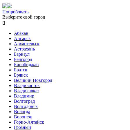
Попробовать
Выберите свой город

Абакан
Ангарск
Архангельск
Астрахань
Барнаул
Белгород
Биробиджан
Братск
Брянск
Великий Новгород
Владивосток
Владикавказ
Владимир
Волгоград
Волгодонск
Вологда
Воронеж
Горно-Алтайск
Грозный