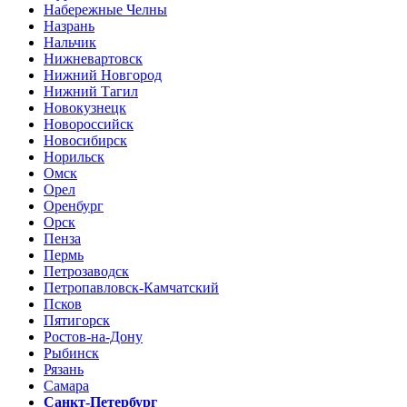
Набережные Челны
Назрань
Нальчик
Нижневартовск
Нижний Новгород
Нижний Тагил
Новокузнецк
Новороссийск
Новосибирск
Норильск
Омск
Орел
Оренбург
Орск
Пенза
Пермь
Петрозаводск
Петропавловск-Камчатский
Псков
Пятигорск
Ростов-на-Дону
Рыбинск
Рязань
Самара
Санкт-Петербург