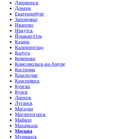
Дзержинск
Донецк
Екатеринбург
Запорожье
Иваново
Иркутск
Йошкар-Ола
Казань
Калининград
Калуга
Кемерово
Комсомольск-на-Амуре
Кострома
Краснодар
Красноярск
Курган
Курск
Липецк
Луганск
Магадан
Магнитогорск
Майкоп
Махачкала
Москва
Мурманск