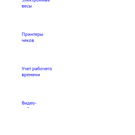
весы
Принтеры
чеков
Учет рабочего
времени
Видео‑
наблюдение
Выберите свой город

Абакан
Ангарск