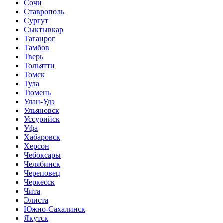
Сочи
Ставрополь
Сургут
Сыктывкар
Таганрог
Тамбов
Тверь
Тольятти
Томск
Тула
Тюмень
Улан-Удэ
Ульяновск
Уссурийск
Уфа
Хабаровск
Херсон
Чебоксары
Челябинск
Череповец
Черкесск
Чита
Элиста
Южно-Сахалинск
Якутск