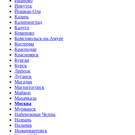
Иваново
Иркутск
Йошкар-Ола
Казань
Калининград
Калуга
Кемерово
Комсомольск-на-Амуре
Кострома
Краснодар
Красноярск
Курган
Курск
Липецк
Луганск
Магадан
Магнитогорск
Майкоп
Махачкала
Москва
Мурманск
Набережные Челны
Назрань
Нальчик
Нижневартовск