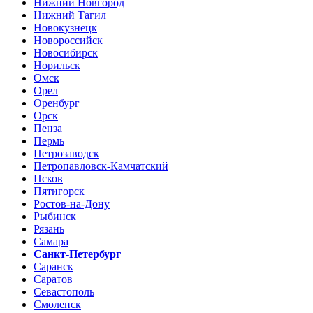
Нижний Новгород
Нижний Тагил
Новокузнецк
Новороссийск
Новосибирск
Норильск
Омск
Орел
Оренбург
Орск
Пенза
Пермь
Петрозаводск
Петропавловск-Камчатский
Псков
Пятигорск
Ростов-на-Дону
Рыбинск
Рязань
Самара
Санкт-Петербург
Саранск
Саратов
Севастополь
Смоленск