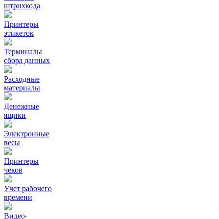
штрихкода
Принтеры
этикеток
Терминалы
сбора данных
Расходные
материалы
Денежные
ящики
Электронные
весы
Принтеры
чеков
Учет рабочего
времени
Видео‑