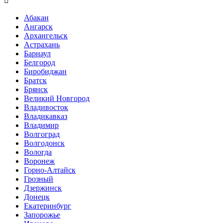

Абакан
Ангарск
Архангельск
Астрахань
Барнаул
Белгород
Биробиджан
Братск
Брянск
Великий Новгород
Владивосток
Владикавказ
Владимир
Волгоград
Волгодонск
Вологда
Воронеж
Горно-Алтайск
Грозный
Дзержинск
Донецк
Екатеринбург
Запорожье