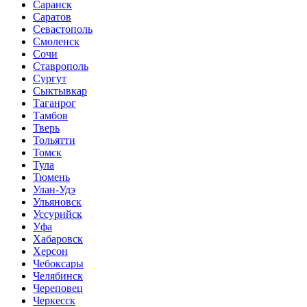
Саранск
Саратов
Севастополь
Смоленск
Сочи
Ставрополь
Сургут
Сыктывкар
Таганрог
Тамбов
Тверь
Тольятти
Томск
Тула
Тюмень
Улан-Удэ
Ульяновск
Уссурийск
Уфа
Хабаровск
Херсон
Чебоксары
Челябинск
Череповец
Черкесск