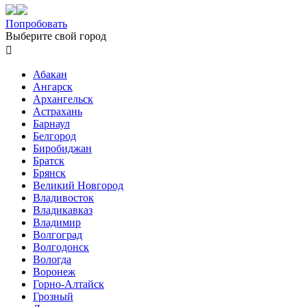
Попробовать
Выберите свой город

Абакан
Ангарск
Архангельск
Астрахань
Барнаул
Белгород
Биробиджан
Братск
Брянск
Великий Новгород
Владивосток
Владикавказ
Владимир
Волгоград
Волгодонск
Вологда
Воронеж
Горно-Алтайск
Грозный