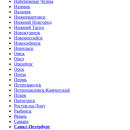
Набережные Челны
Назрань
Нальчик
Нижневартовск
Нижний Новгород
Нижний Тагил
Новокузнецк
Новороссийск
Новосибирск
Норильск
Омск
Орел
Оренбург
Орск
Пенза
Пермь
Петрозаводск
Петропавловск-Камчатский
Псков
Пятигорск
Ростов-на-Дону
Рыбинск
Рязань
Самара
Санкт-Петербург