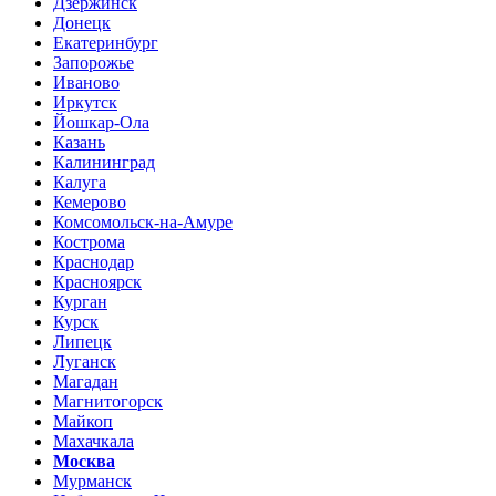
Дзержинск
Донецк
Екатеринбург
Запорожье
Иваново
Иркутск
Йошкар-Ола
Казань
Калининград
Калуга
Кемерово
Комсомольск-на-Амуре
Кострома
Краснодар
Красноярск
Курган
Курск
Липецк
Луганск
Магадан
Магнитогорск
Майкоп
Махачкала
Москва
Мурманск