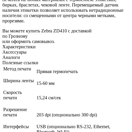
бирках, браслетах, чековой ленте. Перемещаемый датчик
наличия этикетки позволяет использовать нетрадиционные
носители: со смещенными от центра черными метками,
прорезями.
Вы можете купить Zebra ZD410 с доставкой
по Грозному
или оформить самовывоз.
Характеристики
Аксессуары
Аналоги
Полезные ссылки
Метод печати
Прямая термопечать
Ширина ленты
15-60 мм
Скорость
печати
15,24 см/сек
Разрешение
печати
203 dpi (опционально 300 dpi)
Интерфейсы
USB (опционально RS-232, Ethernet,
Bluetooth, Wi-Fi)