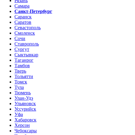
Рязань
Самара
Санкт-Петербург
Саранск
Саратов
Севастополь
Смоленск
Сочи
Ставрополь
Сургут
Сыктывкар
Таганрог
Тамбов
Тверь
Тольятти
Томск
Тула
Тюмень
Улан-Удэ
Ульяновск
Уссурийск
Уфа
Хабаровск
Херсон
Чебоксары