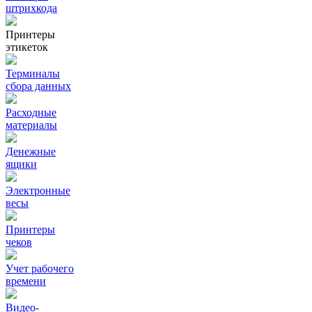
штрихкода
Принтеры
этикеток
Терминалы
сбора данных
Расходные
материалы
Денежные
ящики
Электронные
весы
Принтеры
чеков
Учет рабочего
времени
Видео‑