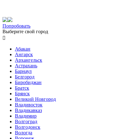
Попробовать
Выберите свой город

Абакан
Ангарск
Архангельск
Астрахань
Барнаул
Белгород
Биробиджан
Братск
Брянск
Великий Новгород
Владивосток
Владикавказ
Владимир
Волгоград
Волгодонск
Вологда
Воронеж