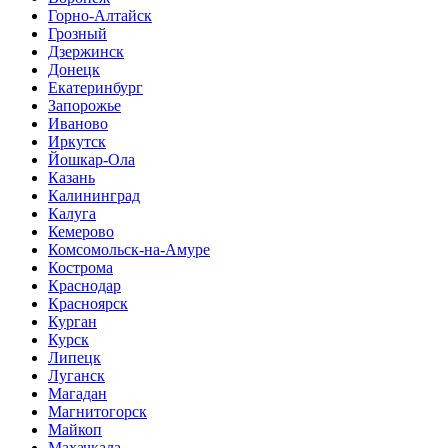
Горно-Алтайск
Грозный
Дзержинск
Донецк
Екатеринбург
Запорожье
Иваново
Иркутск
Йошкар-Ола
Казань
Калининград
Калуга
Кемерово
Комсомольск-на-Амуре
Кострома
Краснодар
Красноярск
Курган
Курск
Липецк
Луганск
Магадан
Магнитогорск
Майкоп
Махачкала