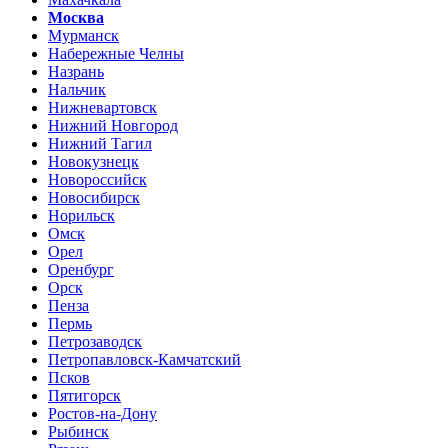
Москва
Мурманск
Набережные Челны
Назрань
Нальчик
Нижневартовск
Нижний Новгород
Нижний Тагил
Новокузнецк
Новороссийск
Новосибирск
Норильск
Омск
Орел
Оренбург
Орск
Пенза
Пермь
Петрозаводск
Петропавловск-Камчатский
Псков
Пятигорск
Ростов-на-Дону
Рыбинск