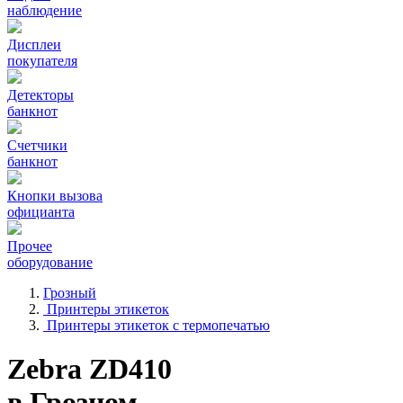
наблюдение
Дисплеи
покупателя
Детекторы
банкнот
Счетчики
банкнот
Кнопки вызова
официанта
Прочее
оборудование
Грозный
Принтеры этикеток
Принтеры этикеток с термопечатью
Zebra ZD410
в Грозном