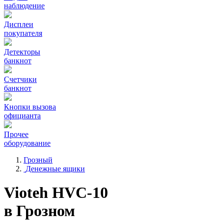
наблюдение
Дисплеи
покупателя
Детекторы
банкнот
Счетчики
банкнот
Кнопки вызова
официанта
Прочее
оборудование
Грозный
Денежные ящики
Vioteh HVC-10
в Грозном