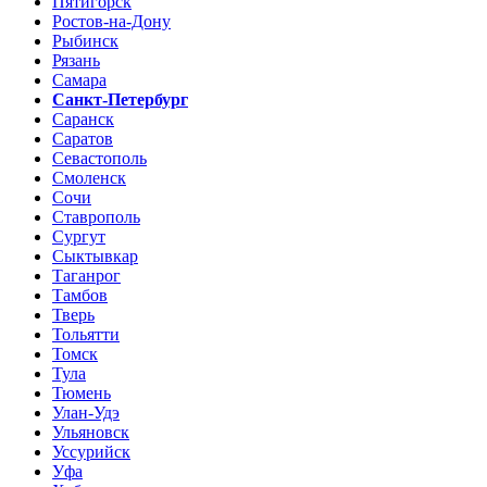
Пятигорск
Ростов-на-Дону
Рыбинск
Рязань
Самара
Санкт-Петербург
Саранск
Саратов
Севастополь
Смоленск
Сочи
Ставрополь
Сургут
Сыктывкар
Таганрог
Тамбов
Тверь
Тольятти
Томск
Тула
Тюмень
Улан-Удэ
Ульяновск
Уссурийск
Уфа