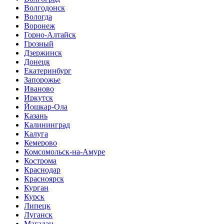
Волгодонск
Вологда
Воронеж
Горно-Алтайск
Грозный
Дзержинск
Донецк
Екатеринбург
Запорожье
Иваново
Иркутск
Йошкар-Ола
Казань
Калининград
Калуга
Кемерово
Комсомольск-на-Амуре
Кострома
Краснодар
Красноярск
Курган
Курск
Липецк
Луганск
Магадан