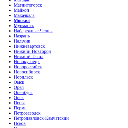
Магнитогорск
Майкоп
Махачкала
Москва
Мурманск
Набережные Челны
Назрань
Нальчик
Нижневартовск
Нижний Новгород
Нижний Тагил
Новокузнецк
Новороссийск
Новосибирск
Норильск
Омск
Орел
Оренбург
Орск
Пенза
Пермь
Петрозаводск
Петропавловск-Камчатский
Псков