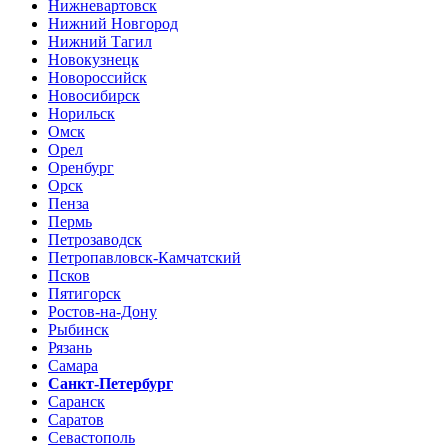
Нижневартовск
Нижний Новгород
Нижний Тагил
Новокузнецк
Новороссийск
Новосибирск
Норильск
Омск
Орел
Оренбург
Орск
Пенза
Пермь
Петрозаводск
Петропавловск-Камчатский
Псков
Пятигорск
Ростов-на-Дону
Рыбинск
Рязань
Самара
Санкт-Петербург
Саранск
Саратов
Севастополь