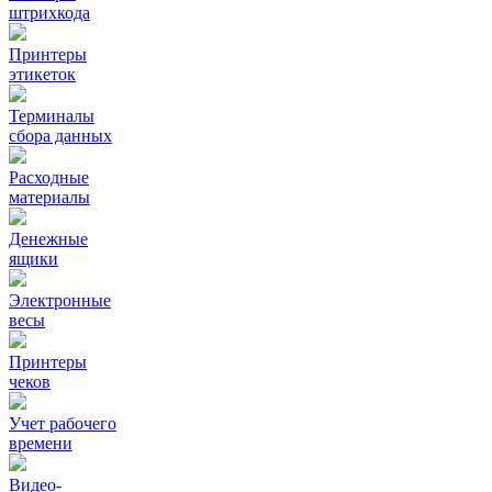
штрихкода
Принтеры
этикеток
Терминалы
сбора данных
Расходные
материалы
Денежные
ящики
Электронные
весы
Принтеры
чеков
Учет рабочего
времени
Видео‑