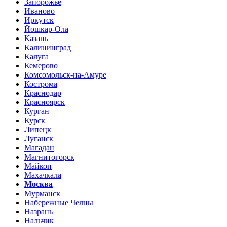
Запорожье
Иваново
Иркутск
Йошкар-Ола
Казань
Калининград
Калуга
Кемерово
Комсомольск-на-Амуре
Кострома
Краснодар
Красноярск
Курган
Курск
Липецк
Луганск
Магадан
Магнитогорск
Майкоп
Махачкала
Москва
Мурманск
Набережные Челны
Назрань
Нальчик