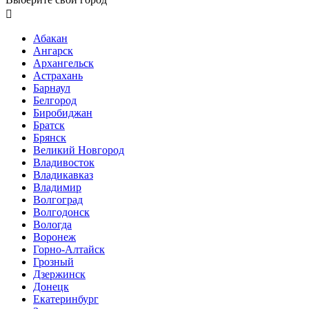

Абакан
Ангарск
Архангельск
Астрахань
Барнаул
Белгород
Биробиджан
Братск
Брянск
Великий Новгород
Владивосток
Владикавказ
Владимир
Волгоград
Волгодонск
Вологда
Воронеж
Горно-Алтайск
Грозный
Дзержинск
Донецк
Екатеринбург