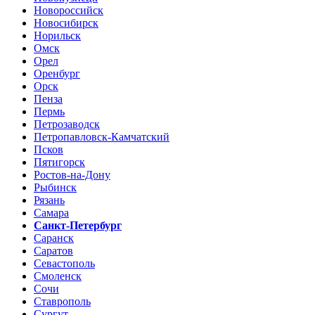
Новороссийск
Новосибирск
Норильск
Омск
Орел
Оренбург
Орск
Пенза
Пермь
Петрозаводск
Петропавловск-Камчатский
Псков
Пятигорск
Ростов-на-Дону
Рыбинск
Рязань
Самара
Санкт-Петербург
Саранск
Саратов
Севастополь
Смоленск
Сочи
Ставрополь
Сургут