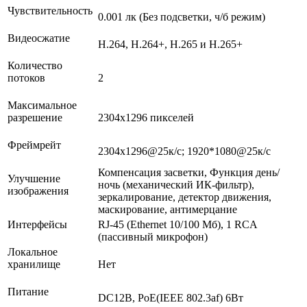
Чувствительность
0.001 лк (Без подсветки, ч/б режим)
Видеосжатие
H.264, H.264+, H.265 и H.265+
Количество
потоков
2
Максимальное
разрешение
2304x1296 пикселей
Фреймрейт
2304x1296@25к/с; 1920*1080@25к/с
Компенсация засветки, Функция день/
Улучшение
ночь (механический ИК-фильтр),
изображения
зеркалирование, детектор движения,
маскирование, антимерцание
Интерфейсы
RJ-45 (Ethernet 10/100 Мб), 1 RCA
(пассивный микрофон)
Локальное
хранилище
Нет
Питание
DC12В, PoE(IEEE 802.3af) 6Вт