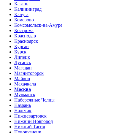
Казань
Калининград
Калуга
Кемерово
Комсомольск-на-Амуре
Кострома
Краснодар
Красноярск
Курган
Курск
Липецк
Луганск
Магадан
Магнитогорск
Майкоп
Махачкала
Москва
Мурманск
Набережные Челны
Назрань
Нальчик
Нижневартовск
Нижний Новгород
Нижний Тагил
Новокузнецк