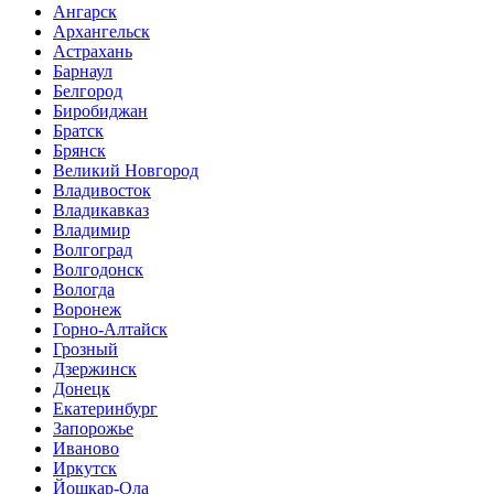
Ангарск
Архангельск
Астрахань
Барнаул
Белгород
Биробиджан
Братск
Брянск
Великий Новгород
Владивосток
Владикавказ
Владимир
Волгоград
Волгодонск
Вологда
Воронеж
Горно-Алтайск
Грозный
Дзержинск
Донецк
Екатеринбург
Запорожье
Иваново
Иркутск
Йошкар-Ола