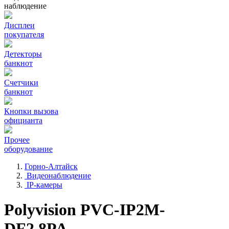
наблюдение
Дисплеи
покупателя
Детекторы
банкнот
Счетчики
банкнот
Кнопки вызова
официанта
Прочее
оборудование
Горно-Алтайск
Видеонаблюдение
IP-камеры
Polyvision PVC-IP2M-
DF2.8PA