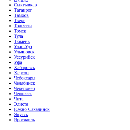
Сыктывкар
Таганрог
Тамбов
Тверь
Тольятти
Томск
Тула
Тюмень
Улан-Удэ
Ульяновск
Уссурийск
Уфа
Хабаровск
Херсон
Чебоксары
Челябинск
Череповец
Черкесск
Чита
Элиста
Южно-Сахалинск
Якутск
Ярославль