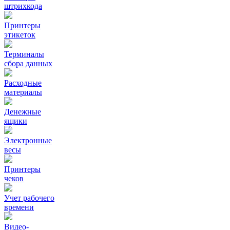
штрихкода
Принтеры
этикеток
Терминалы
сбора данных
Расходные
материалы
Денежные
ящики
Электронные
весы
Принтеры
чеков
Учет рабочего
времени
Видео‑