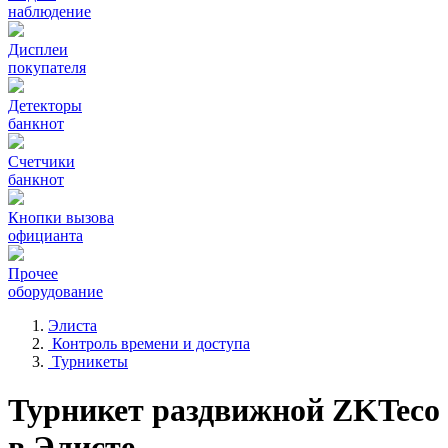
наблюдение
Дисплеи
покупателя
Детекторы
банкнот
Счетчики
банкнот
Кнопки вызова
официанта
Прочее
оборудование
Элиста
Контроль времени и доступа
Турникеты
Турникет раздвижной ZKTeco
в Элисте