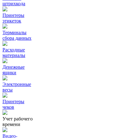
штрихкода
Принтеры
этикеток
Терминалы
сбора данных
Расходные
материалы
Денежные
ящики
Электронные
весы
Принтеры
чеков
Учет рабочего
времени
Видео‑