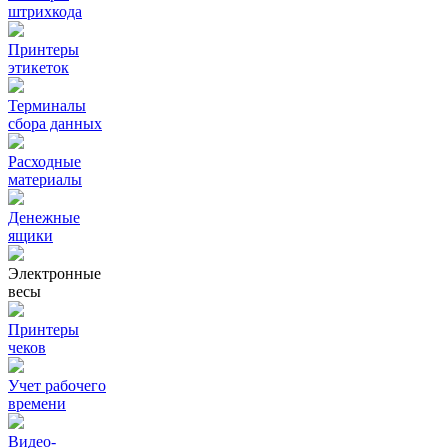
штрихкода
Принтеры
этикеток
Терминалы
сбора данных
Расходные
материалы
Денежные
ящики
Электронные
весы
Принтеры
чеков
Учет рабочего
времени
Видео‑