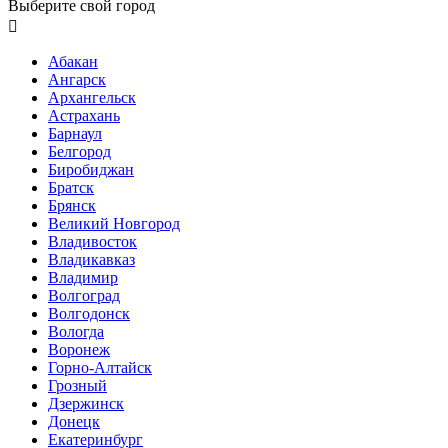
Выберите свой город

Абакан
Ангарск
Архангельск
Астрахань
Барнаул
Белгород
Биробиджан
Братск
Брянск
Великий Новгород
Владивосток
Владикавказ
Владимир
Волгоград
Волгодонск
Вологда
Воронеж
Горно-Алтайск
Грозный
Дзержинск
Донецк
Екатеринбург