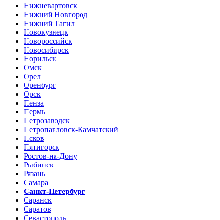
Нижневартовск
Нижний Новгород
Нижний Тагил
Новокузнецк
Новороссийск
Новосибирск
Норильск
Омск
Орел
Оренбург
Орск
Пенза
Пермь
Петрозаводск
Петропавловск-Камчатский
Псков
Пятигорск
Ростов-на-Дону
Рыбинск
Рязань
Самара
Санкт-Петербург
Саранск
Саратов
Севастополь