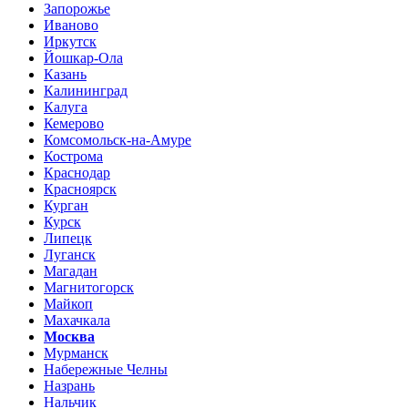
Запорожье
Иваново
Иркутск
Йошкар-Ола
Казань
Калининград
Калуга
Кемерово
Комсомольск-на-Амуре
Кострома
Краснодар
Красноярск
Курган
Курск
Липецк
Луганск
Магадан
Магнитогорск
Майкоп
Махачкала
Москва
Мурманск
Набережные Челны
Назрань
Нальчик