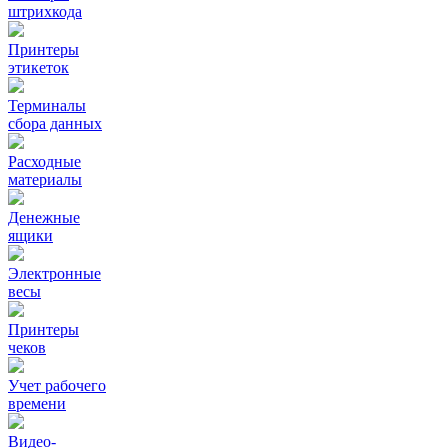
штрихкода
Принтеры
этикеток
Терминалы
сбора данных
Расходные
материалы
Денежные
ящики
Электронные
весы
Принтеры
чеков
Учет рабочего
времени
Видео‑