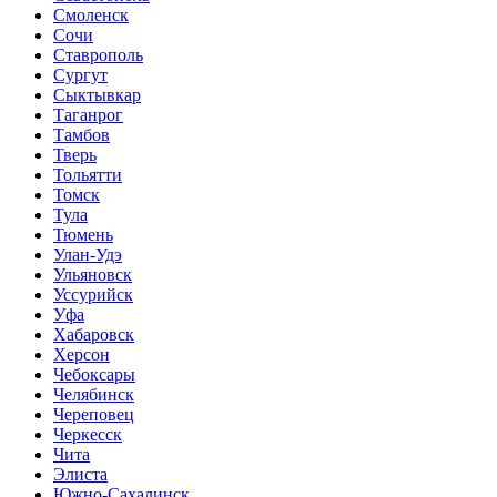
Смоленск
Сочи
Ставрополь
Сургут
Сыктывкар
Таганрог
Тамбов
Тверь
Тольятти
Томск
Тула
Тюмень
Улан-Удэ
Ульяновск
Уссурийск
Уфа
Хабаровск
Херсон
Чебоксары
Челябинск
Череповец
Черкесск
Чита
Элиста
Южно-Сахалинск