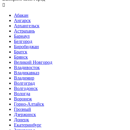

Абакан
Ангарск
Архангельск
Астрахань
Барнаул
Белгород
Биробиджан
Братск
Брянск
Великий Новгород
Владивосток
Владикавказ
Владимир
Волгоград
Волгодонск
Вологда
Воронеж
Горно-Алтайск
Грозный
Дзержинск
Донецк
Екатеринбург