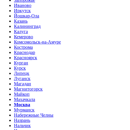
Запорожье
Иваново
Иркутск
Йошкар-Ола
Казань
Калининград
Калуга
Кемерово
Комсомольск-на-Амуре
Кострома
Краснодар
Красноярск
Курган
Курск
Липецк
Луганск
Магадан
Магнитогорск
Майкоп
Махачкала
Москва
Мурманск
Набережные Челны
Назрань
Нальчик