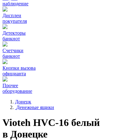
наблюдение
Дисплеи
покупателя
Детекторы
банкнот
Счетчики
банкнот
Кнопки вызова
официанта
Прочее
оборудование
Донецк
Денежные ящики
Vioteh HVC-16 белый
в Донецке