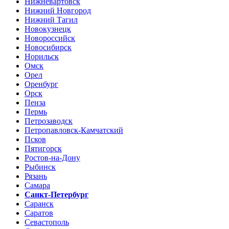
Нижневартовск
Нижний Новгород
Нижний Тагил
Новокузнецк
Новороссийск
Новосибирск
Норильск
Омск
Орел
Оренбург
Орск
Пенза
Пермь
Петрозаводск
Петропавловск-Камчатский
Псков
Пятигорск
Ростов-на-Дону
Рыбинск
Рязань
Самара
Санкт-Петербург
Саранск
Саратов
Севастополь