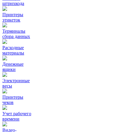
штрихкода
Принтеры
этикеток
Терминалы
сбора данных
Расходные
материалы
Денежные
ящики
Электронные
весы
Принтеры
чеков
Учет рабочего
времени
Видео‑