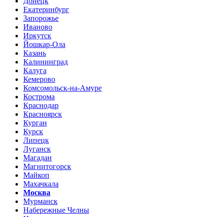
Донецк
Екатеринбург
Запорожье
Иваново
Иркутск
Йошкар-Ола
Казань
Калининград
Калуга
Кемерово
Комсомольск-на-Амуре
Кострома
Краснодар
Красноярск
Курган
Курск
Липецк
Луганск
Магадан
Магнитогорск
Майкоп
Махачкала
Москва
Мурманск
Набережные Челны