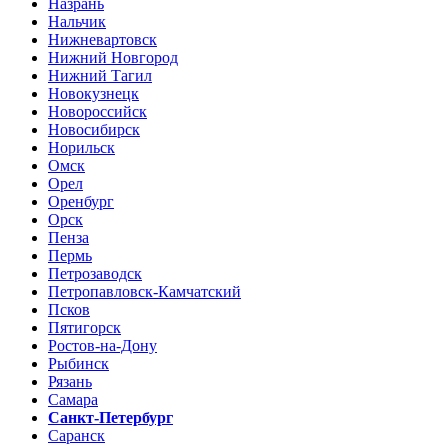
Назрань
Нальчик
Нижневартовск
Нижний Новгород
Нижний Тагил
Новокузнецк
Новороссийск
Новосибирск
Норильск
Омск
Орел
Оренбург
Орск
Пенза
Пермь
Петрозаводск
Петропавловск-Камчатский
Псков
Пятигорск
Ростов-на-Дону
Рыбинск
Рязань
Самара
Санкт-Петербург
Саранск