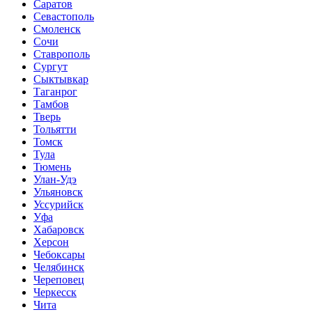
Саратов
Севастополь
Смоленск
Сочи
Ставрополь
Сургут
Сыктывкар
Таганрог
Тамбов
Тверь
Тольятти
Томск
Тула
Тюмень
Улан-Удэ
Ульяновск
Уссурийск
Уфа
Хабаровск
Херсон
Чебоксары
Челябинск
Череповец
Черкесск
Чита