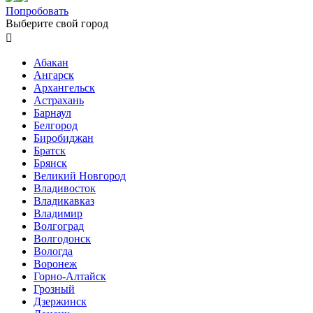
Попробовать
Выберите свой город

Абакан
Ангарск
Архангельск
Астрахань
Барнаул
Белгород
Биробиджан
Братск
Брянск
Великий Новгород
Владивосток
Владикавказ
Владимир
Волгоград
Волгодонск
Вологда
Воронеж
Горно-Алтайск
Грозный
Дзержинск