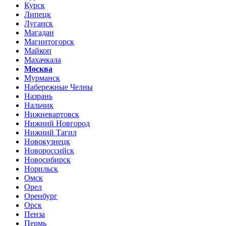
Курск
Липецк
Луганск
Магадан
Магнитогорск
Майкоп
Махачкала
Москва
Мурманск
Набережные Челны
Назрань
Нальчик
Нижневартовск
Нижний Новгород
Нижний Тагил
Новокузнецк
Новороссийск
Новосибирск
Норильск
Омск
Орел
Оренбург
Орск
Пенза
Пермь