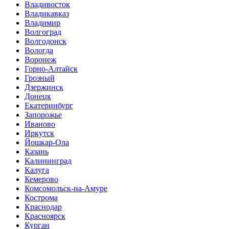
Владивосток
Владикавказ
Владимир
Волгоград
Волгодонск
Вологда
Воронеж
Горно-Алтайск
Грозный
Дзержинск
Донецк
Екатеринбург
Запорожье
Иваново
Иркутск
Йошкар-Ола
Казань
Калининград
Калуга
Кемерово
Комсомольск-на-Амуре
Кострома
Краснодар
Красноярск
Курган