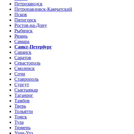
Петрозаводск
Петропавловск-Камчатский
Псков
Пятигорск
Ростов-на-Дону
Рыбинск
Рязань
Самара
Санкт-Петербург
Саранск
Саратов
Севастополь
Смоленск
Сочи
Ставрополь
Сургут
Сыктывкар
Таганрог
Тамбов
Тверь
Тольятти
Томск
Тула
Тюмень
Улан-Удэ