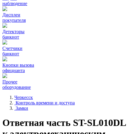
наблюдение
Дисплеи
покупателя
Детекторы
банкнот
Счетчики
банкнот
Кнопки вызова
официанта
Прочее
оборудование
Черкесск
Контроль времени и доступа
Замки
Ответная часть ST-SL010DL
к электромеханическим