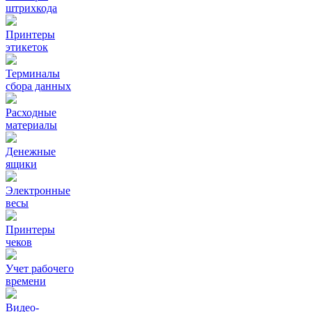
штрихкода
Принтеры
этикеток
Терминалы
сбора данных
Расходные
материалы
Денежные
ящики
Электронные
весы
Принтеры
чеков
Учет рабочего
времени
Видео‑