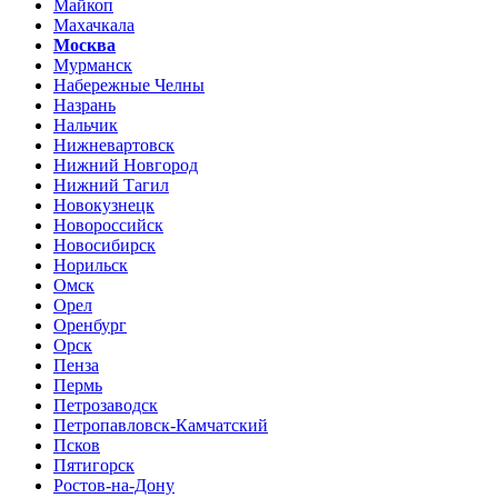
Майкоп
Махачкала
Москва
Мурманск
Набережные Челны
Назрань
Нальчик
Нижневартовск
Нижний Новгород
Нижний Тагил
Новокузнецк
Новороссийск
Новосибирск
Норильск
Омск
Орел
Оренбург
Орск
Пенза
Пермь
Петрозаводск
Петропавловск-Камчатский
Псков
Пятигорск
Ростов-на-Дону