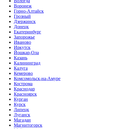
Вологда
Воронеж
Горно-Алтайск
Грозный
Дзержинск
Донецк
Екатеринбург
Запорожье
Иваново
Иркутск
Йошкар-Ола
Казань
Калининград
Калуга
Кемерово
Комсомольск-на-Амуре
Кострома
Краснодар
Красноярск
Курган
Курск
Липецк
Луганск
Магадан
Магнитогорск