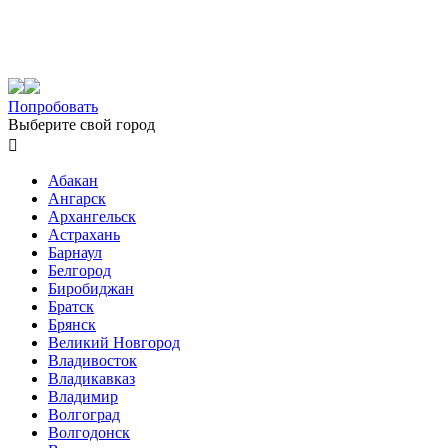
Попробовать
Выберите свой город

Абакан
Ангарск
Архангельск
Астрахань
Барнаул
Белгород
Биробиджан
Братск
Брянск
Великий Новгород
Владивосток
Владикавказ
Владимир
Волгоград
Волгодонск