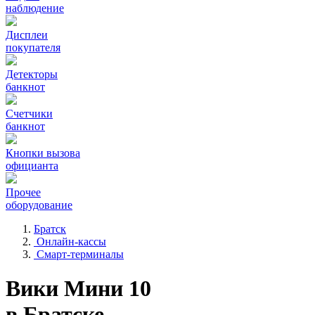
наблюдение
Дисплеи
покупателя
Детекторы
банкнот
Счетчики
банкнот
Кнопки вызова
официанта
Прочее
оборудование
Братск
Онлайн-кассы
Смарт-терминалы
Вики Мини 10
в Братске