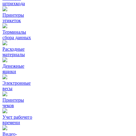
штрихкода
Принтеры
этикеток
Терминалы
сбора данных
Расходные
материалы
Денежные
ящики
Электронные
весы
Принтеры
чеков
Учет рабочего
времени
Видео‑