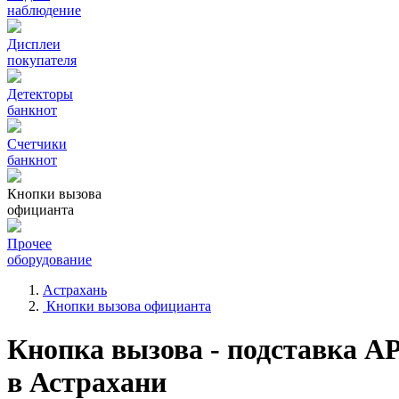
наблюдение
Дисплеи
покупателя
Детекторы
банкнот
Счетчики
банкнот
Кнопки вызова
официанта
Прочее
оборудование
Астрахань
Кнопки вызова официанта
Кнопка вызова - подставка А
в Астрахани