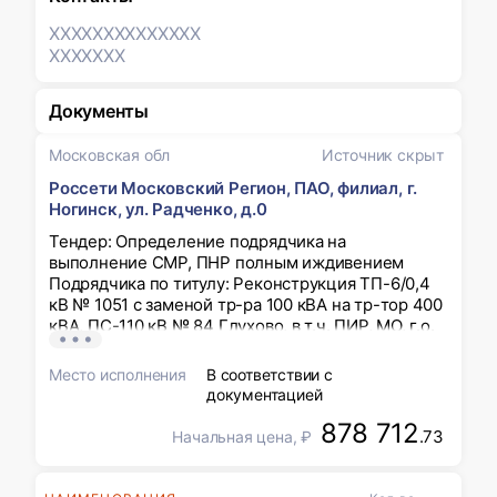
XXXXXXX
XXXXXXX
XXXXXXX
Документы
Московская обл
Источник скрыт
Россети Московский Регион, ПАО, филиал, г.
Ногинск, ул. Радченко, д.0
Тендер: Определение подрядчика на
выполнение СМР, ПНР полным иждивением
Подрядчика по титулу: Реконструкция ТП-6/0,4
кВ № 1051 с заменой тр-ра 100 кВА на тр-тор 400
кВА, ПС-110 кВ № 84 Глухово, в т.ч. ПИР, МО, г.о.
Богородский, с. Ямкино, ул. Центральная
усадьба, 50:16:0104002:2627 (0,4 МВА) для нужд
Место исполнения
В соответствии с
филиала ПАО «Россети Московский регион» -
документацией
Восточные электрические сети
878 712
.73
Начальная цена, ₽