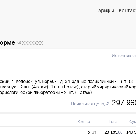
Тарифы
Контак
форме
№ XXXXXXX
Источник с
м
ский, г. Копейск, ул. Борьбы, д. 34, здание поликлиники - 1 шт. (3
корпус - 2 шт. (4 этаж), 1 шт. (1 этаж), старый хирургический ко
ктериологической лаборатории - 2 шт. (1 этаж)
297 96
Начальная цена, ₽
Кол-во
Цена
Су
5
28 189
140 
шт
.66