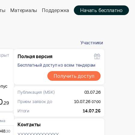
ты
Материалы
Поддержка
Начать бесплатно
Участники
крыт
Полная версия
Бесплатный доступ ко всем тендерам
Получить доступ
рпус
Публикация
(MSK)
03.07.26
0
Прием заявок до
10.07.26
07:00
.29
Итоги
14.07.26
мма
Контакты
948
.30
XXXXXXX
XXXXXXX