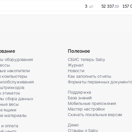
3
52 337
157 
шт
.33
ование
Полезное
ы оборудования
СБИС теперь Saby
кассы
Журнал
ые накопители
Новости
е компьютеры
Как заполнить отчеты
амообслуживания
Форматы первичных документ
 штрихкодов
Поддержка
 этикеток
База знаний
лы сбора данных
Мобильные приложения
ные весы
Мастер настройки
е ящики
Скачать локальные версии
ые материалы
Демо
 и оплата
Отзывы о Saby
ый центр