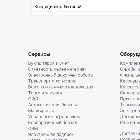
Кондиционер бытовой
Сервисы
Оборуд
Бухгалтерия и учет
Комплект
Отчетность через интернет
Онлайн-
Электронный документооборот
Фискальн
Транспорт и логистика
Кассовы
Все о компаниях и владельцах
Кассы с
Торги и закупки
Сканеры
ОФД
Принтеры
Автоматизация бизнеса
Термина
Маркировка
Электрон
Управление персоналом
Денежны
Корпоративный портал
Расходн
CRM
Доставка
Электронная подпись
Сервисн