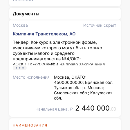
Документы
Москва
Источник скрыт
Компания Транстелеком, АО
Тендер: Конкурс в электронной форме,
участниками которого могут быть только
субъекты малого и среднего
предпринимательства №4/ОКЭ-
АО«КТТК»/2026/МФЗ на право заключения
договора на оказание услуг по обслуживанию и
ремонту автотранспорта для нужд филиала АО
Место исполнения
Москва, ОКАТО:
«Компания ТрансТелеКом» «Межрегиональный
45000000000; Брянская обл.;
филиал Запад» (5 лотов)
Тульская обл.; г. Москва;
Смоленская обл.; Калужская
обл.
2 440 000
.00
Начальная цена, ₽
НАИМЕНОВАНИЯ