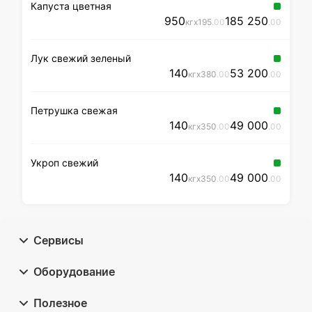
Капуста цветная
950
185 250
кг
x
195
.00
.00
Лук свежий зеленый
140
53 200
кг
x
380
.00
.00
Петрушка свежая
140
49 000
кг
x
350
.00
.00
Укроп свежий
140
49 000
кг
x
350
.00
.00
Сервисы
Оборудование
Полезное