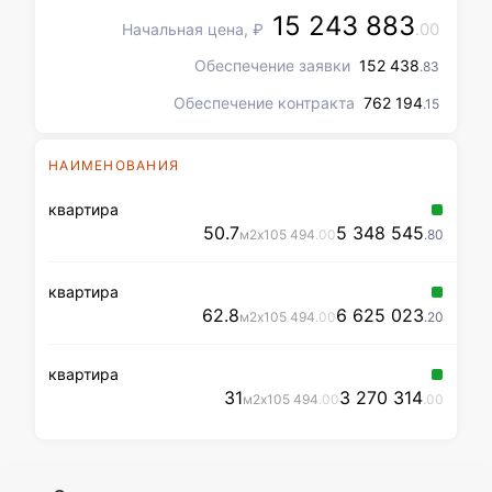
15 243 883
.00
Начальная цена, ₽
Обеспечение заявки
152 438
.83
Обеспечение контракта
762 194
.15
НАИМЕНОВАНИЯ
квартира
50.7
5 348 545
м2
x
105 494
.00
.80
квартира
62.8
6 625 023
м2
x
105 494
.00
.20
квартира
31
3 270 314
м2
x
105 494
.00
.00