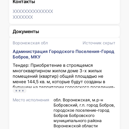
Контакты
XXXXXXX
XXXXXXX
XXXXXXX
Документы
Воронежская обл
Источник скрыт
Администрация Городского Поселения-Город
Бобров, МКУ
Тендер: Приобретение в строящемся
многоквартирном жилом доме 3-х жилых
помещений (квартир) общей площадью не
менее 144,5 кв. м, которые будут созданы в
будущем на территории городского поселения-
город Бобров Бобровского муниципального
района Воронежской области для переселения
Место исполнения
обл. Воронежская, м.р-н
граждан из непригодного для проживания
Бобровский, г.п. город Бобров,
жилищного фонда
городское поселение-город
Бобров Бобровского
муниципального района
Воронежской области