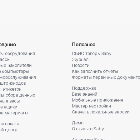
ование
Полезное
ы оборудования
СБИС теперь Saby
кассы
Журнал
ые накопители
Новости
е компьютеры
Как заполнить отчеты
амообслуживания
Форматы первичных документ
 штрихкодов
Поддержка
 этикеток
База знаний
лы сбора данных
Мобильные приложения
ные весы
Мастер настройки
е ящики
Скачать локальные версии
ые материалы
Демо
 и оплата
Отзывы о Saby
ый центр
Академия Saby