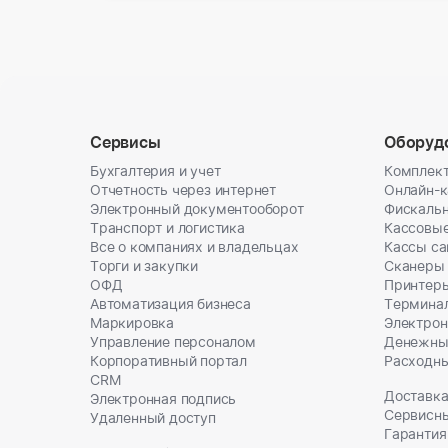
Сервисы
Оборуд
Бухгалтерия и учет
Комплект
Отчетность через интернет
Онлайн-
Электронный документооборот
Фискальн
Транспорт и логистика
Кассовы
Все о компаниях и владельцах
Кассы с
Торги и закупки
Сканеры
ОФД
Принтеры
Автоматизация бизнеса
Термина
Маркировка
Электрон
Управление персоналом
Денежны
Корпоративный портал
Расходн
CRM
Доставка
Электронная подпись
Сервисн
Удаленный доступ
Гарантия