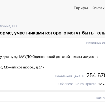
Тарифы
Контак
ехника, ПО
иками которого могут быть только субъекты малого и среднег
Источник с
оду для нужд МАУДО Одинцовской детской школы искусств
во, Можайское шоссе., д.147
254 67
Начальная цена, ₽
Обеспечение контракта
12 7
Кол-в