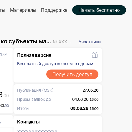
ты
Материалы
Поддержка
Начать бесплатно
о предпринимательства
№ XXXXXXX
Участники
крыт
Полная версия
Бесплатный доступ ко всем тендерам
Получить доступ
Публикация
(MSK)
27.05.26
8
.00
Прием заявок до
04.06.26
16:00
33
.90
Итоги
05.06.26
16:00
Контакты
о
XXXXXXX
XXXXXXX