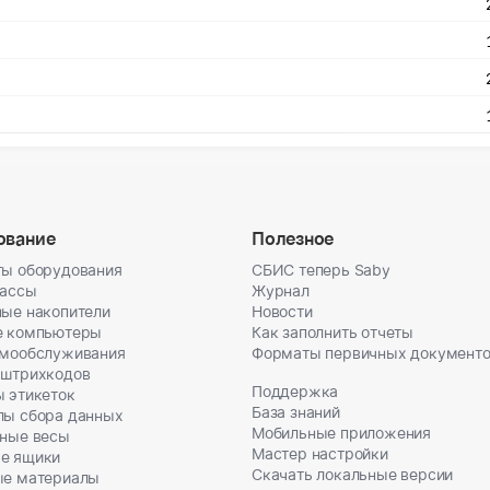
ование
Полезное
ы оборудования
СБИС теперь Saby
кассы
Журнал
ые накопители
Новости
е компьютеры
Как заполнить отчеты
амообслуживания
Форматы первичных документ
 штрихкодов
Поддержка
 этикеток
База знаний
лы сбора данных
Мобильные приложения
ные весы
Мастер настройки
е ящики
Скачать локальные версии
ые материалы