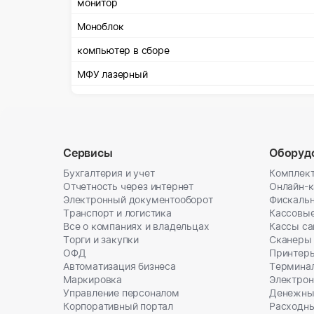
монитор
Моноблок
компьютер в сборе
МФУ лазерный
Сервисы
Оборуд
Бухгалтерия и учет
Комплект
Отчетность через интернет
Онлайн-
Электронный документооборот
Фискальн
Транспорт и логистика
Кассовы
Все о компаниях и владельцах
Кассы с
Торги и закупки
Сканеры
ОФД
Принтеры
Автоматизация бизнеса
Термина
Маркировка
Электрон
Управление персоналом
Денежны
Корпоративный портал
Расходн