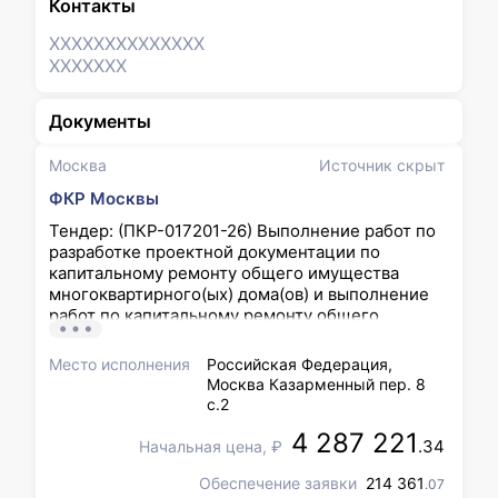
Контакты
XXXXXXX
XXXXXXX
XXXXXXX
Документы
Москва
Источник скрыт
ФКР Москвы
Тендер: (ПКР-017201-26) Выполнение работ по
разработке проектной документации по
капитальному ремонту общего имущества
многоквартирного(ых) дома(ов) и выполнение
работ по капитальному ремонту общего
имущества в многоквартирном(ых) доме(ах) г.
Москвы по адресу(ам):ЦАО, Казарменный пер. 8
Место исполнения
Российская Федерация,
с.2
Москва Казарменный пер. 8
с.2
4 287 221
.34
Начальная цена, ₽
Обеспечение заявки
214 361
.07