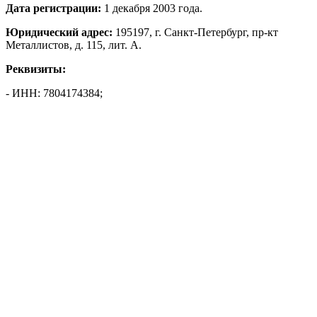
Дата регистрации:
1 декабря 2003 года.
Юридический адрес:
195197, г. Санкт-Петербург, пр-кт
Металлистов, д. 115, лит. А.
Реквизиты:
- ИНН: 7804174384;
- КПП: 780401001;
- ОГРН: 1037808052325.
Генеральный директор:
Быстров Алексей Николаевич.
Статус:
не действует на 10 августа 2026 года.
Показать полностью
г. Санкт-Петербург, пр-кт Металлистов, д. 115, лит. А
,
195197
Контакты
1
8
1
*
*
1
5
Владельцы
Связанные лица
Финансовый анализ
Налоги и сборы
Стоимость бизнеса