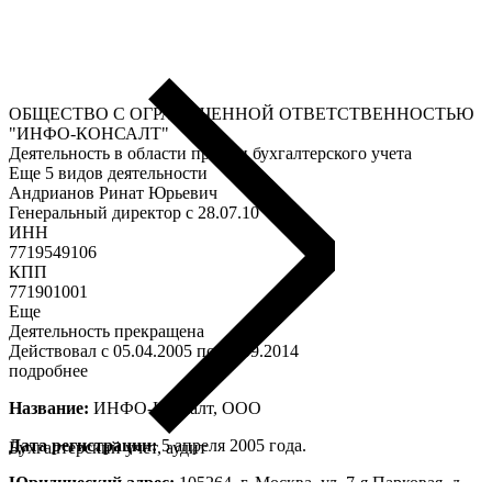
ОБЩЕСТВО С ОГРАНИЧЕННОЙ ОТВЕТСТВЕННОСТЬЮ
"ИНФО-КОНСАЛТ"
Деятельность в области права и бухгалтерского учета
Еще 5 видов деятельности
Андрианов Ринат Юрьевич
Генеральный директор c 28.07.10
ИНН
7719549106
КПП
771901001
Еще
Деятельность прекращена
Действовал с 05.04.2005 по 01.09.2014
подробнее
Название:
ИНФО-Консалт, ООО
Дата регистрации:
5 апреля 2005 года.
Бухгалтерский учет, аудит
Юридический адрес:
105264, г. Москва, ул. 7-я Парковая, д.