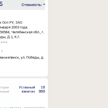
537 тыс
₽
-1.3 млн
₽
Стоимость:
е Осп РУ, ЗАО
января 2003 года.
6584, Челябинская обл., г.
ды, Д.1, К.Г.
 1
.
Еманжелинск, ул. Победы, д.
ости по ОКВЭД: 23.70.2 -
делка камня для
ыиграно 33% процессов.
а 6 августа 2026 года.
Уставный
10
стория
капитал
000
енений