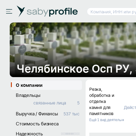
Компания, ИНН или р
Челябинское Осп РУ,
О компании
Резка, 
Владельцы
обработка и 
отделка 
связанные лица
5
камня для 
Дейст
Выручка / Финансы
памятников
537 тыс
Ещё 1 вид деятельности
Стоимость бизнеса
Надежность