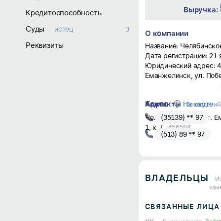
Выручка:
Кредитоспособность
Суды
истец
3
О компании
Реквизиты
Название: Челябинско
Дата регистрации: 21 
Юридический адрес: 45
Еманжелинск, ул. Побе
Реквизиты:
- ИНН: 7403005519;
Контакты
Адрес
На карте
- КПП: 743001001;
Совпадений:
- ОГРН: 1037400561076
Челябинская обл., г. 
(35139) ** 97
Основной вид деятельн
1, к. Г
,
456584
(513) 89 ** 97
Резка, обработка и от
памятников.
Судебная активность:
- в качестве истца: в
Статус: не действует н
ВЛАДЕЛЬЦЫ
И
изм
СВЯЗАННЫЕ ЛИЦА