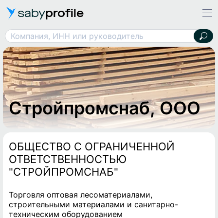
saby
profile
Стройпромснаб, ООО
Компания, ИНН или руководитель
Стройпромснаб, ООО
ОБЩЕСТВО С ОГРАНИЧЕННОЙ
ОТВЕТСТВЕННОСТЬЮ
"СТРОЙПРОМСНАБ"
Торговля оптовая лесоматериалами,
строительными материалами и санитарно-
техническим оборудованием