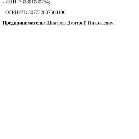
- ИНН: 732801080754;
- ОГРНИП: 307732807500106.
Предприниматель:
Шпатров Дмитрий Николаевич.
Операционные показатели:
- участие в торгах: 11;
- выигранные торги: 4;
- основной заказчик: Сенгилеевская ЦРБ, ГУЗ, ГБУСРФ.
Статус:
действует на 9 августа 2026 года.
Показать полностью
Ульяновская обл., г.о. город Ульяновск, г. Ульяновск
Контакты
1
b
r
*
*
r
u
Надежность
Плюсы
Минусы
Торги
Участник торгов
Заказчик торгов