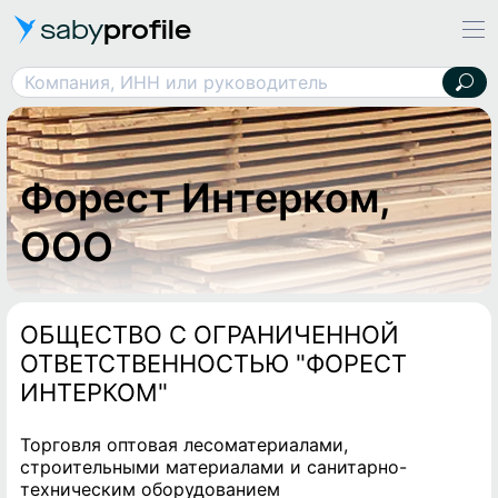
saby
profile
Форест Интерком, ООО
Компания, ИНН или руководитель
Форест Интерком,
ООО
ОБЩЕСТВО С ОГРАНИЧЕННОЙ
ОТВЕТСТВЕННОСТЬЮ "ФОРЕСТ
ИНТЕРКОМ"
Торговля оптовая лесоматериалами,
строительными материалами и санитарно-
техническим оборудованием