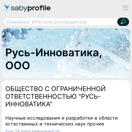
saby
profile
Русь-Инноватика, ООО
Компания, ИНН или руководитель
Русь-Инноватика,
ООО
ОБЩЕСТВО С ОГРАНИЧЕННОЙ
ОТВЕТСТВЕННОСТЬЮ "РУСЬ-
ИННОВАТИКА"
Научные исследования и разработки в области
естественных и технических наук прочие
Еще 24 вида деятельности