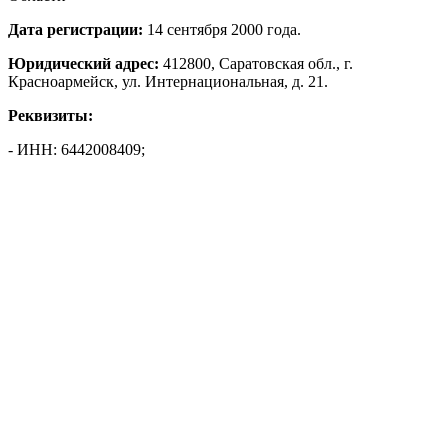
Дата регистрации:
14 сентября 2000 года.
Юридический адрес:
412800, Саратовская обл., г.
Красноармейск, ул. Интернациональная, д. 21.
Реквизиты:
- ИНН: 6442008409;
- КПП: 644201001;
- ОГРН: 1026401732940.
Начальник:
Куковская Наталья Юрьевна.
Судебная активность:
- в качестве истца: выиграно 3% процессов, проиграно
0.327868852459016% процессов;
- в качестве ответчика: выиграно 14% процессов, проиграно
57% процессов.
Статус:
не действует на 9 августа 2026 года.