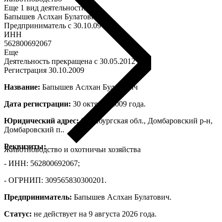
Еще 1 вид деятельности
Бапышев Аслхан Булатович
Предприниматель c 30.10.09
ИНН
562800692067
Еще
Деятельность прекращена c 30.05.2012
Регистрация 30.10.2009
Название:
Бапышев Аслхан Булатович
Дата регистрации:
30 октября 2009 года.
Юридический адрес:
Оренбургская обл., Домбаровский р-н,
Домбаровский п..
Реквизиты:
Животноводство и охотничьи хозяйства
- ИНН: 562800692067;
- ОГРНИП: 309565830300201.
Предприниматель:
Бапышев Аслхан Булатович.
Статус:
не действует на 9 августа 2026 года.